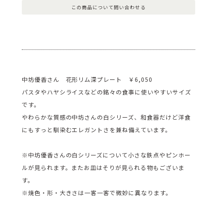
この商品について問い合わせる
中坊優香さん 花形リム深プレート ￥6,050
パスタやハヤシライスなどの銘々の食事に使いやすいサイズ
です。
やわらかな質感の中坊さんの白シリーズ、和食器だけど洋食
にもすっと馴染むエレガントさを兼ね備えています。
※中坊優香さんの白シリーズについて小さな鉄点やピンホー
ルが見られます。またお皿はそりが見られる物もございま
す。
※焼色・形・大きさは一客一客で微妙に異なります。