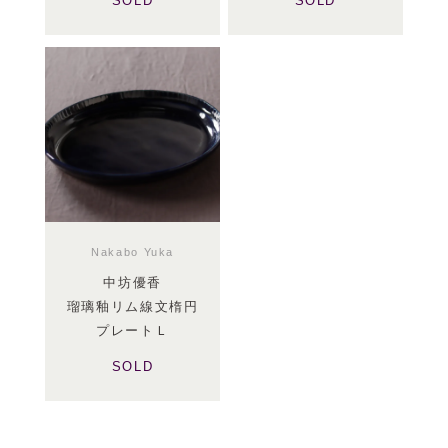
SOLD
SOLD
Nakabo Yuka
中坊優香
瑠璃釉リム線文楕円
プレートＬ
SOLD