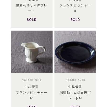
銀彩花形リム深プレ
フランスピッチャー
ート
Ⅱ
SOLD
SOLD
Nakabo Yuka
Nakabo Yuka
中坊優香
中坊優香
フランスピッチャー
瑠璃釉リム線文円プ
Ⅳ
レートＭ