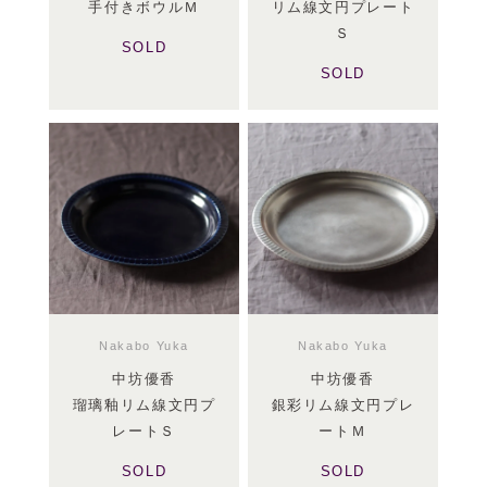
手付きボウルＭ
リム線文円プレート
Ｓ
SOLD
SOLD
Nakabo Yuka
Nakabo Yuka
中坊優香
中坊優香
瑠璃釉リム線文円プ
銀彩リム線文円プレ
レートＳ
ートＭ
SOLD
SOLD