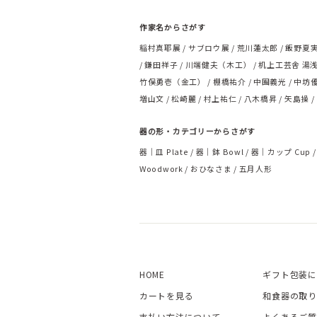
作家名からさがす
稲村真耶展
サブロウ展
荒川蓮太郎
飯野夏
鎌田祥子
川端健夫（木工）
机上工芸舎 湯
竹俣勇壱（金工）
棚橋祐介
中囿義光
中坊
増山文
松崎麗
村上祐仁
八木橋昇
矢島操
器の形・カテゴリーからさがす
器｜皿 Plate
器｜鉢 Bowl
器｜カップ Cup
Woodwork
おひなさま
五月人形
HOME
ギフト包装に
カートを見る
和食器の取り
支払い方法について
よくあるご質