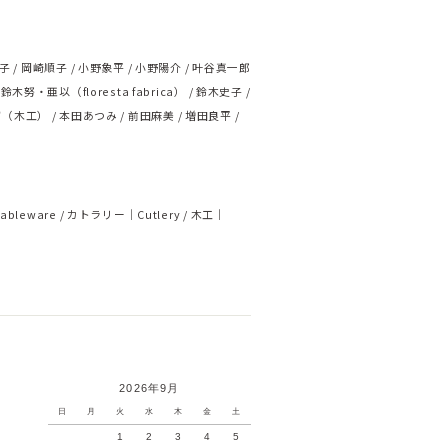
子
岡崎順子
小野象平
小野陽介
叶谷真一郎
鈴木努・亜以（floresta fabrica）
鈴木史子
ず（木工）
本田あつみ
前田麻美
増田良平
ableware
カトラリー｜Cutlery
木工｜
2026年9月
日
月
火
水
木
金
土
1
2
3
4
5