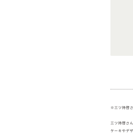
※三ツ持啓さ
三ツ持啓さん 
ケーキやデ