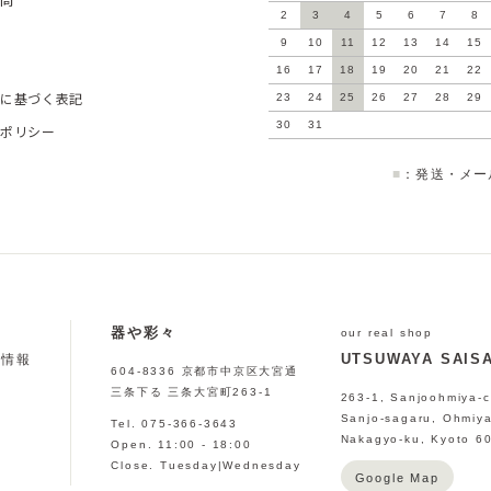
2
3
4
5
6
7
8
9
10
11
12
13
14
15
16
17
18
19
20
21
22
に基づく表記
23
24
25
26
27
28
29
30
31
ポリシー
■
：発送・メー
器や彩々
」
our real shop
UTSUWAYA SAISA
会情報
604-8336 京都市中京区大宮通
三条下る 三条大宮町263-1
263-1, Sanjoohmiya-c
Sanjo-sagaru, Ohmiya
Tel. 075-366-3643
Nakagyo-ku, Kyoto 6
Open. 11:00 - 18:00
Close. Tuesday|Wednesday
Google Map