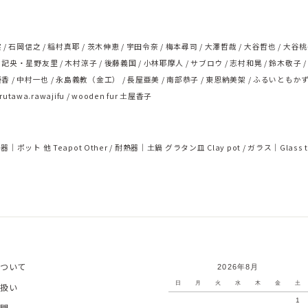
実
石岡信之
稲村真耶
茨木伸恵
宇田令奈
梅本尋司
大澤哲哉
大谷哲也
大谷桃
浅記央・星野友里
木村涼子
後藤義国
小林耶摩人
サブロウ
志村和晃
鈴木敬子
優香
中村一也
永島義教（金工）
長屋亜美
南部恭子
東恩納美架
ふるいともか
rutawa.rawajifu
wooden fur 土屋香子
器｜ポット 他 Teapot Other
耐熱器｜土鍋 グラタン皿 Clay pot
ガラス｜Glass t
ついて
2026年8月
日
月
火
水
木
金
土
扱い
1
問