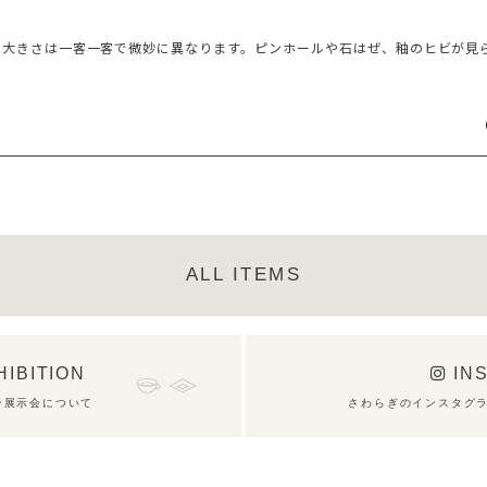
・大きさは一客一客で微妙に異なります。ピンホールや石はぜ、釉のヒビが見
ALL ITEMS
HIBITION
IN
ン展示会について
さわらぎのインスタグ