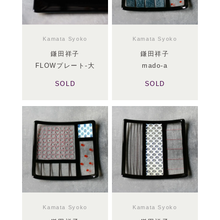
Kamata Syoko
Kamata Syoko
鎌田祥子
鎌田祥子
FLOWプレート-大
mado-a
SOLD
SOLD
Kamata Syoko
Kamata Syoko