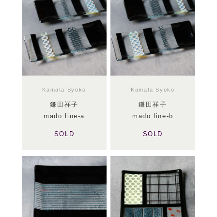
Kamata Syoko
Kamata Syoko
鎌田祥子
鎌田祥子
mado line-a
mado line-b
SOLD
SOLD