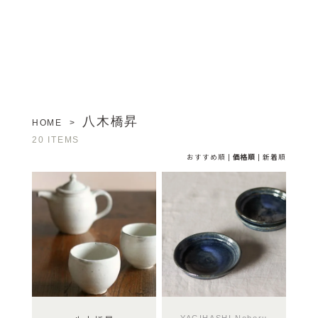
八木橋昇
HOME
>
20 ITEMS
おすすめ順
|
価格順
|
新着順
YAGIHASHI Noboru