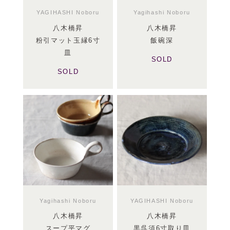
YAGIHASHI Noboru
Yagihashi Noboru
八木橋昇
八木橋昇
粉引マット玉縁6寸
飯碗深
皿
SOLD
SOLD
Yagihashi Noboru
YAGIHASHI Noboru
八木橋昇
八木橋昇
スープ平マグ
黒呉須6寸取り皿