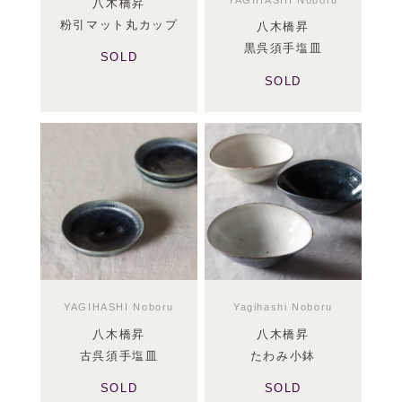
八木橋昇
粉引マット丸カップ
八木橋昇
黒呉須手塩皿
SOLD
SOLD
YAGIHASHI Noboru
Yagihashi Noboru
八木橋昇
八木橋昇
古呉須手塩皿
たわみ小鉢
SOLD
SOLD