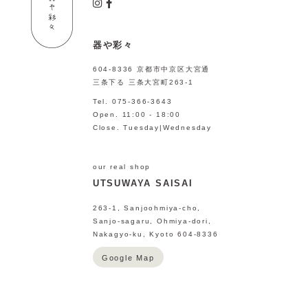
器や彩々
604-8336 京都市中京区大宮通
三条下る 三条大宮町263-1
Tel. 075-366-3643
Open. 11:00 - 18:00
Close. Tuesday|Wednesday
our real shop
UTSUWAYA SAISAI
263-1, Sanjoohmiya-cho,
Sanjo-sagaru, Ohmiya-dori,
Nakagyo-ku, Kyoto 604-8336
Google Map