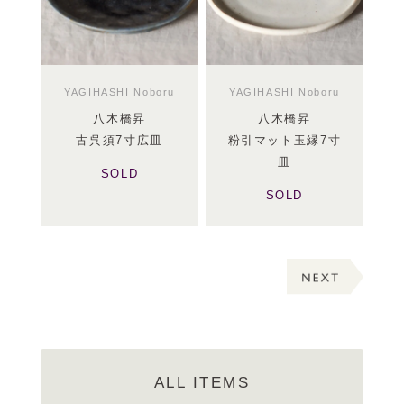
YAGIHASHI Noboru
YAGIHASHI Noboru
八木橋昇
八木橋昇
古呉須7寸広皿
粉引マット玉縁7寸
皿
SOLD
SOLD
ALL ITEMS