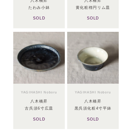
八木橋昇
八木橋昇
たわみ小鉢
黄化粧楕円リム皿
SOLD
SOLD
YAGIHASHI Noboru
YAGIHASHI Noboru
八木橋昇
八木橋昇
古呉須6寸広皿
黒呉須化粧4寸平鉢
SOLD
SOLD