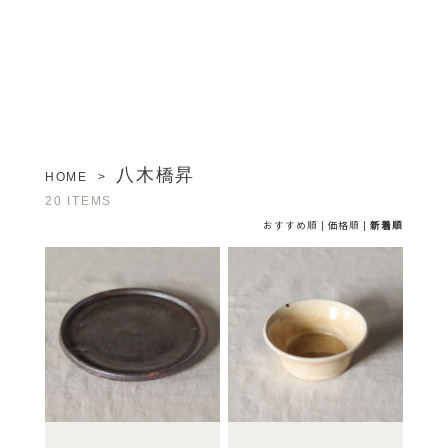
八木橋昇
HOME
>
20 ITEMS
おすすめ順
|
価格順
|
新着順