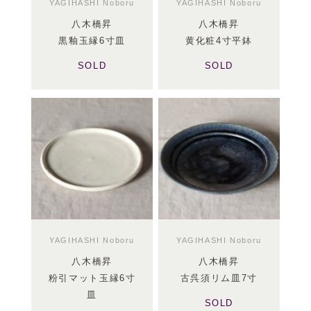
YAGIHASHI Noboru
YAGIHASHI Noboru
八木橋昇
八木橋昇
黒釉玉縁6寸皿
黄化粧4寸平鉢
SOLD
SOLD
YAGIHASHI Noboru
YAGIHASHI Noboru
八木橋昇
八木橋昇
粉引マット玉縁6寸
古呉須リム皿7寸
皿
SOLD