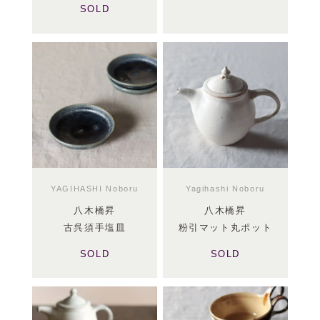
SOLD
YAGIHASHI Noboru
Yagihashi Noboru
八木橋昇
八木橋昇
古呉須手塩皿
粉引マット丸ポット
SOLD
SOLD