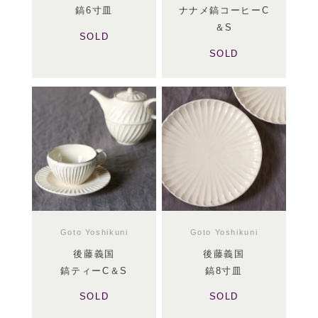
鎬6寸皿
ナナメ鎬コーヒーC
＆S
SOLD
SOLD
Goto Yoshikuni
Goto Yoshikuni
後藤義国
後藤義国
鎬ティーC＆S
鎬8寸皿
SOLD
SOLD