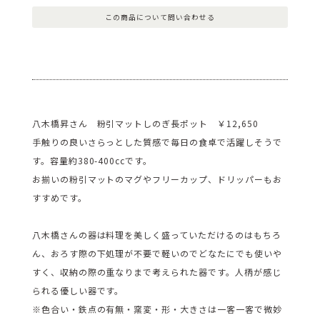
この商品について問い合わせる
八木橋昇さん 粉引マットしのぎ長ポット ￥12,650
手触りの良いさらっとした質感で毎日の食卓で活躍しそうで
す。容量約380-400ccです。
お揃いの粉引マットのマグやフリーカップ、ドリッパーもお
すすめです。
八木橋さんの器は料理を美しく盛っていただけるのはもちろ
ん、おろす際の下処理が不要で軽いのでどなたにでも使いや
すく、収納の際の重なりまで考えられた器です。人柄が感じ
られる優しい器です。
※色合い・鉄点の有無・窯変・形・大きさは一客一客で微妙