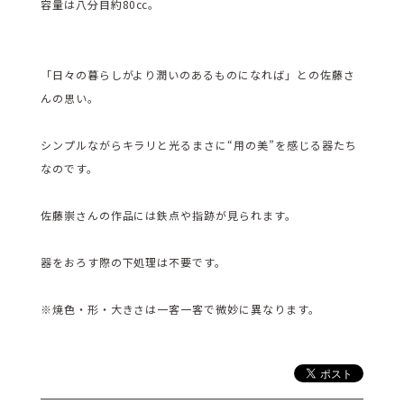
容量は八分目約80㏄。
「日々の暮らしがより潤いのあるものになれば」との佐藤さ
んの思い。
シンプルながらキラリと光るまさに“用の美”を感じる器たち
なのです。
佐藤崇さんの作品には鉄点や指跡が見られます。
器をおろす際の下処理は不要です。
※焼色・形・大きさは一客一客で微妙に異なります。