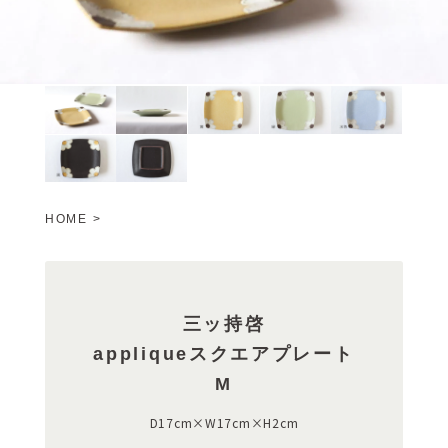
HOME
>
三ッ持啓
appliqueスクエアプレート
M
D17cm×W17cm×H2cm