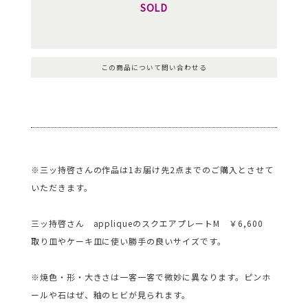
SOLD
この商品について問い合わせる
※三ッ持啓さんの作品は1お届け先2点までのご購入とさせて
いただきます。
三ッ持啓さん appliqueのスクエアプレートM ￥6,600
取り皿やケーキ皿に使い勝手の良いサイズです。
※焼色・形・大きさは一客一客で微妙に異なります。ピンホ
ールや石はぜ、釉のヒビが見られます。