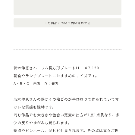
この商品について問い合わせる
茨木伸恵さん リム長方形プレートLL ￥7,150
朝食やランチプレートにおすすめのサイズです。
A・B・C：白系 D：青系
茨木伸恵さんの器はその殆どのが手びねりで作られていてマ
ットな質感も独特です。
同じ作品でも大きさや色合い窯変の出方が1点1点異なり、多
少の反りやゆがみも見られます。
鉄点やピンホール、泥ヒビも見られます。その点は重々ご理