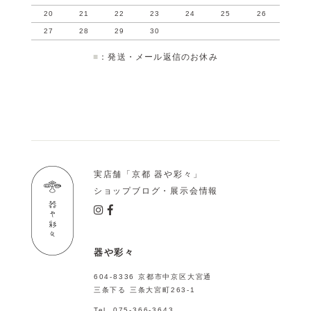
20
21
22
23
24
25
26
27
28
29
30
■
：発送・メール返信のお休み
実店舗「京都 器や彩々」
ショップブログ・展示会情報
器や彩々
604-8336 京都市中京区大宮通
三条下る 三条大宮町263-1
Tel. 075-366-3643