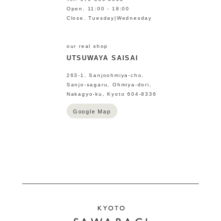
Open. 11:00 - 18:00
Close. Tuesday|Wednesday
our real shop
UTSUWAYA SAISAI
263-1, Sanjoohmiya-cho,
Sanjo-sagaru, Ohmiya-dori,
Nakagyo-ku, Kyoto 604-8336
Google Map