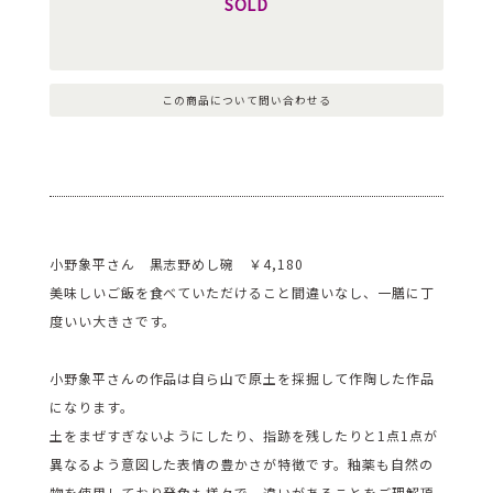
SOLD
この商品について問い合わせる
小野象平さん 黒志野めし碗 ￥4,180
美味しいご飯を食べていただけること間違いなし、一膳に丁
度いい大きさです。
小野象平さんの作品は自ら山で原土を採掘して作陶した作品
になります。
土をまぜすぎないようにしたり、指跡を残したりと1点1点が
異なるよう意図した表情の豊かさが特徴です。釉薬も自然の
物を使用しており発色も様々で、違いがあることをご理解頂