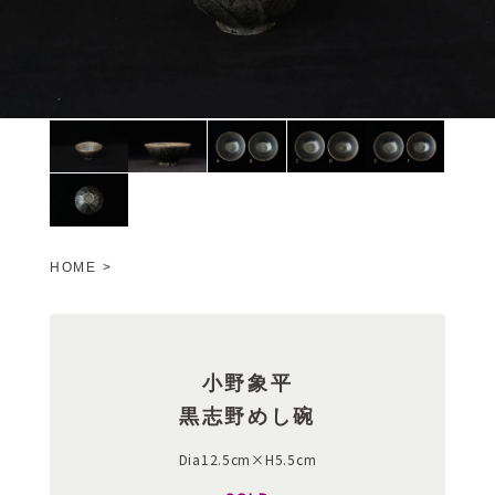
HOME
>
小野象平
黒志野めし碗
Dia12.5cm×H5.5cm