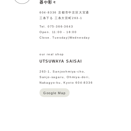
器や彩々
604-8336 京都市中京区大宮通
三条下る 三条大宮町263-1
Tel. 075-366-3643
Open. 11:00 - 18:00
Close. Tuesday|Wednesday
our real shop
UTSUWAYA SAISAI
263-1, Sanjoohmiya-cho,
Sanjo-sagaru, Ohmiya-dori,
Nakagyo-ku, Kyoto 604-8336
Google Map