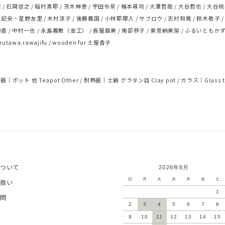
実
石岡信之
稲村真耶
茨木伸恵
宇田令奈
梅本尋司
大澤哲哉
大谷哲也
大谷桃
浅記央・星野友里
木村涼子
後藤義国
小林耶摩人
サブロウ
志村和晃
鈴木敬子
優香
中村一也
永島義教（金工）
長屋亜美
南部恭子
東恩納美架
ふるいともか
rutawa.rawajifu
wooden fur 土屋香子
器｜ポット 他 Teapot Other
耐熱器｜土鍋 グラタン皿 Clay pot
ガラス｜Glass t
ついて
2026年8月
日
月
火
水
木
金
土
扱い
1
問
2
3
4
5
6
7
8
9
10
11
12
13
14
15