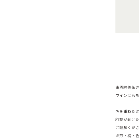
東恩納美架さん
ワインはもち
色を重ねた
釉薬が剥げ
ご理解くだ
※形・柄・