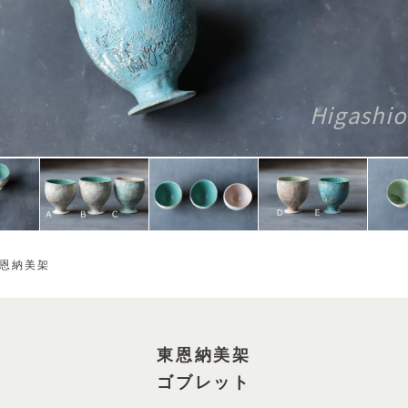
Higashio
恩納美架
東恩納美架
ゴブレット