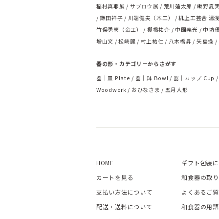
稲村真耶展
サブロウ展
荒川蓮太郎
飯野夏
鎌田祥子
川端健夫（木工）
机上工芸舎 湯
竹俣勇壱（金工）
棚橋祐介
中囿義光
中坊
増山文
松崎麗
村上祐仁
八木橋昇
矢島操
器の形・カテゴリーからさがす
器｜皿 Plate
器｜鉢 Bowl
器｜カップ Cup
Woodwork
おひなさま
五月人形
HOME
ギフト包装に
カートを見る
和食器の取り
支払い方法について
よくあるご質
配送・送料について
和食器の用語