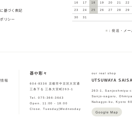
16
17
18
19
20
21
22
に基づく表記
23
24
25
26
27
28
29
30
31
ポリシー
■
：発送・メー
器や彩々
」
our real shop
UTSUWAYA SAISA
会情報
604-8336 京都市中京区大宮通
三条下る 三条大宮町263-1
263-1, Sanjoohmiya-c
Sanjo-sagaru, Ohmiya
Tel. 075-366-3643
Nakagyo-ku, Kyoto 6
Open. 11:00 - 18:00
Close. Tuesday|Wednesday
Google Map