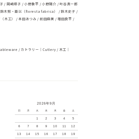
子
岡崎順子
小野象平
小野陽介
叶谷真一郎
鈴木努・亜以（floresta fabrica）
鈴木史子
ず（木工）
本田あつみ
前田麻美
増田良平
ableware
カトラリー｜Cutlery
木工｜
2026年9月
日
月
火
水
木
金
土
1
2
3
4
5
6
7
8
9
10
11
12
13
14
15
16
17
18
19