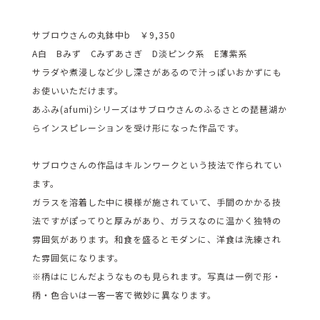
サブロウさんの丸鉢中b ￥9,350
A白 Bみず Cみずあさぎ D淡ピンク系 E薄紫系
サラダや煮浸しなど少し深さがあるので汁っぽいおかずにも
お使いいただけます。
あふみ(afumi)シリーズはサブロウさんのふるさとの琵琶湖か
らインスピレーションを受け形になった作品です。
サブロウさんの作品はキルンワークという技法で作られてい
ます。
ガラスを溶着した中に模様が施されていて、手間のかかる技
法ですがぽってりと厚みがあり、ガラスなのに温かく独特の
雰囲気があります。和食を盛るとモダンに、洋食は洗練され
た雰囲気になります。
※柄はにじんだようなものも見られます。写真は一例で形・
柄・色合いは一客一客で微妙に異なります。