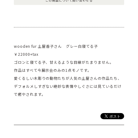
この商品について問い合わせる
wooden fur 土屋香子さん グレー白寝てる子
￥22000+tax
ゴロンと寝てる子、甘えるような目線がたまりません。
作品はすべて今展示会のみの1点モノです。
愛くるしい木彫りの動物たちが人気の土屋さんの作品たち、
デフォルメしすぎない絶妙な表情やしぐさには見ているだけ
で癒やされます。