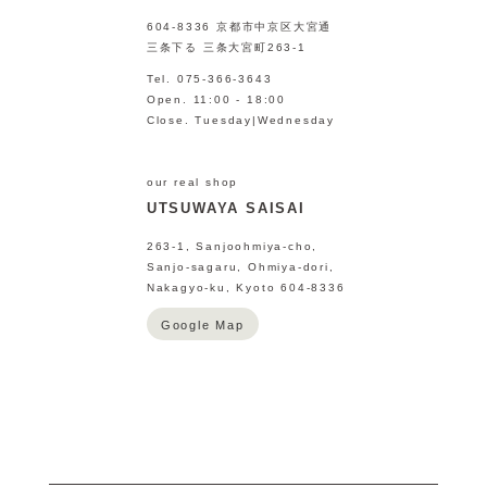
604-8336 京都市中京区大宮通
三条下る 三条大宮町263-1
Tel. 075-366-3643
Open. 11:00 - 18:00
Close. Tuesday|Wednesday
our real shop
UTSUWAYA SAISAI
263-1, Sanjoohmiya-cho,
Sanjo-sagaru, Ohmiya-dori,
Nakagyo-ku, Kyoto 604-8336
Google Map