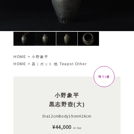
HOME
>
小野象平
HOME
>
器｜ポット 他 Teapot Other
残り1客
小野象平
黒志野壺(大)
Dia12cmBody19cmH26cm
¥44,000
in tax