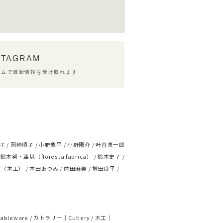
STAGRAM
ラムで最新情報を受け取れます
子
岡崎順子
小野象平
小野陽介
叶谷真一郎
鈴木努・亜以（floresta fabrica）
鈴木史子
ず（木工）
本田あつみ
前田麻美
増田良平
ableware
カトラリー｜Cutlery
木工｜