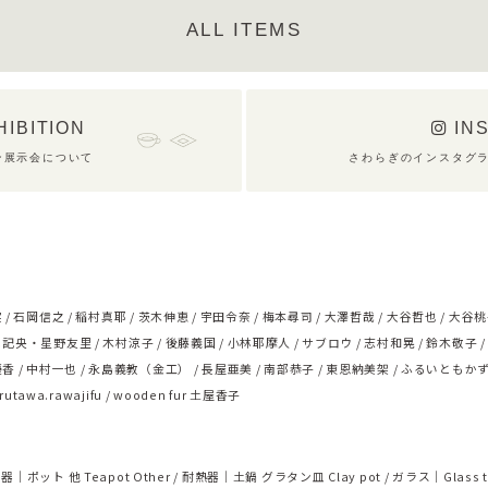
ALL ITEMS
HIBITION
IN
ン展示会について
さわらぎのインスタグ
実
石岡信之
稲村真耶
茨木伸恵
宇田令奈
梅本尋司
大澤哲哉
大谷哲也
大谷桃
浅記央・星野友里
木村涼子
後藤義国
小林耶摩人
サブロウ
志村和晃
鈴木敬子
優香
中村一也
永島義教（金工）
長屋亜美
南部恭子
東恩納美架
ふるいともか
rutawa.rawajifu
wooden fur 土屋香子
器｜ポット 他 Teapot Other
耐熱器｜土鍋 グラタン皿 Clay pot
ガラス｜Glass t