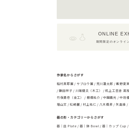
ONLINE EX
期間限定のオンライ
作家名からさがす
稲村真耶展
サブロウ展
荒川蓮太郎
飯野夏
鎌田祥子
川端健夫（木工）
机上工芸舎 湯
竹俣勇壱（金工）
棚橋祐介
中囿義光
中坊
増山文
松崎麗
村上祐仁
八木橋昇
矢島操
器の形・カテゴリーからさがす
器｜皿 Plate
器｜鉢 Bowl
器｜カップ Cup