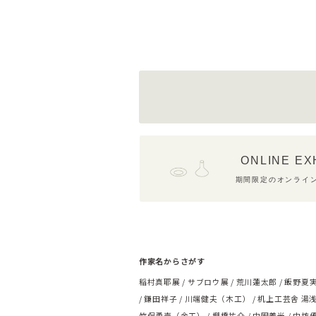
ONLINE EX
期間限定のオンライ
作家名からさがす
稲村真耶展
サブロウ展
荒川蓮太郎
飯野夏
鎌田祥子
川端健夫（木工）
机上工芸舎 湯
竹俣勇壱（金工）
棚橋祐介
中囿義光
中坊