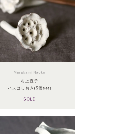
Murakami Naoko
村上直子
ハスはしおき(5個set)
SOLD