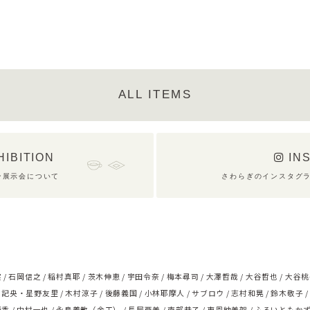
ALL ITEMS
HIBITION
IN
ン展示会について
さわらぎのインスタグ
実
石岡信之
稲村真耶
茨木伸恵
宇田令奈
梅本尋司
大澤哲哉
大谷哲也
大谷桃
浅記央・星野友里
木村涼子
後藤義国
小林耶摩人
サブロウ
志村和晃
鈴木敬子
優香
中村一也
永島義教（金工）
長屋亜美
南部恭子
東恩納美架
ふるいともか