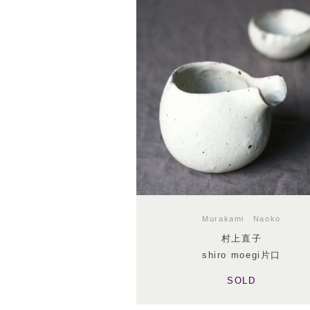
Murakami Naoko
村上直子
shiro moegi片口
SOLD