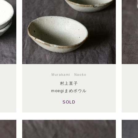
Murakami Naoko
村上直子
moegiまめボウル
SOLD