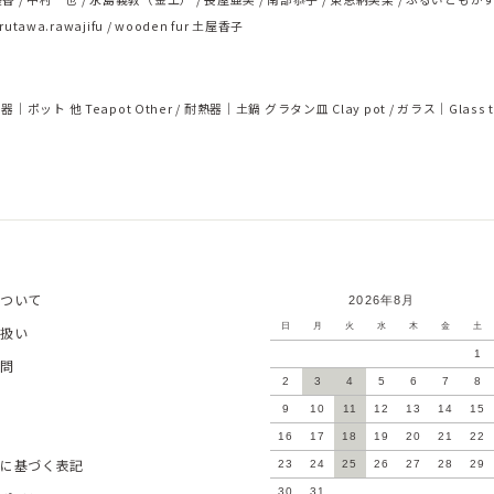
rutawa.rawajifu
wooden fur 土屋香子
器｜ポット 他 Teapot Other
耐熱器｜土鍋 グラタン皿 Clay pot
ガラス｜Glass t
ついて
2026年8月
日
月
火
水
木
金
土
扱い
1
問
2
3
4
5
6
7
8
9
10
11
12
13
14
15
16
17
18
19
20
21
22
に基づく表記
23
24
25
26
27
28
29
30
31