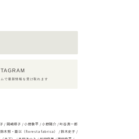
STAGRAM
ラムで最新情報を受け取れます
子
岡崎順子
小野象平
小野陽介
叶谷真一郎
鈴木努・亜以（floresta fabrica）
鈴木史子
ず（木工）
本田あつみ
前田麻美
増田良平