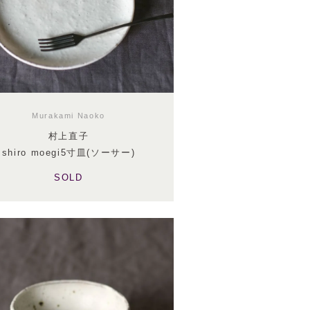
Murakami Naoko
村上直子
shiro moegi5寸皿(ソーサー)
SOLD