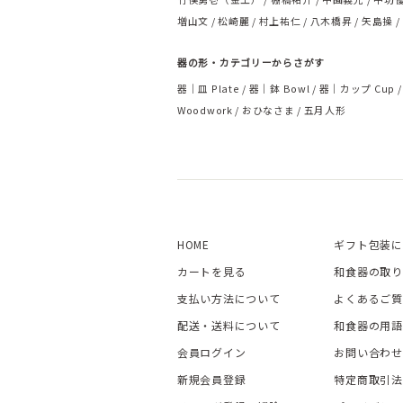
増山文
松崎麗
村上祐仁
八木橋昇
矢島操
器の形・カテゴリーからさがす
器｜皿 Plate
器｜鉢 Bowl
器｜カップ Cup
Woodwork
おひなさま
五月人形
HOME
ギフト包装に
カートを見る
和食器の取り
支払い方法について
よくあるご質
配送・送料について
和食器の用語
会員ログイン
お問い合わせ
新規会員登録
特定商取引法