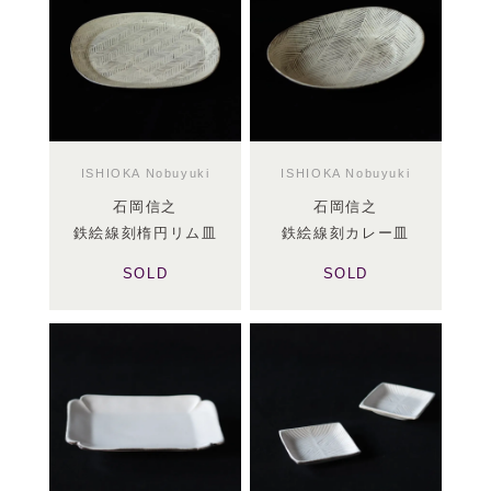
ISHIOKA Nobuyuki
ISHIOKA Nobuyuki
石岡信之
石岡信之
鉄絵線刻楕円リム皿
鉄絵線刻カレー皿
SOLD
SOLD