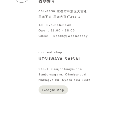
器や彩々
604-8336 京都市中京区大宮通
三条下る 三条大宮町263-1
Tel. 075-366-3643
Open. 11:00 - 18:00
Close. Tuesday|Wednesday
our real shop
UTSUWAYA SAISAI
263-1, Sanjoohmiya-cho,
Sanjo-sagaru, Ohmiya-dori,
Nakagyo-ku, Kyoto 604-8336
Google Map