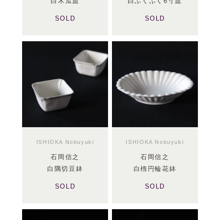
白木瓜皿
白ふくふく6寸皿
SOLD
SOLD
ISHIOKA Nobuyuki
ISHIOKA Nobuyuki
石岡信之
石岡信之
白隅切豆鉢
白楕円輪花鉢
SOLD
SOLD