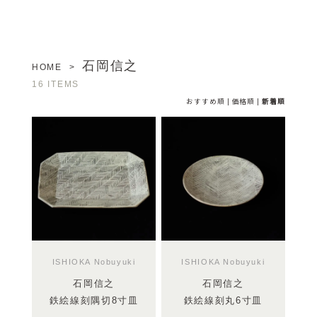
石岡信之
HOME
>
16 ITEMS
おすすめ順
|
価格順
|
新着順
ISHIOKA Nobuyuki
ISHIOKA Nobuyuki
石岡信之
石岡信之
鉄絵線刻隅切8寸皿
鉄絵線刻丸6寸皿