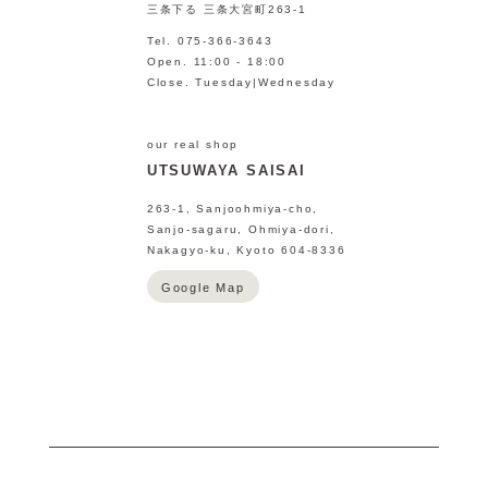
三条下る 三条大宮町263-1
Tel. 075-366-3643
Open. 11:00 - 18:00
Close. Tuesday|Wednesday
our real shop
UTSUWAYA SAISAI
263-1, Sanjoohmiya-cho,
Sanjo-sagaru, Ohmiya-dori,
Nakagyo-ku, Kyoto 604-8336
Google Map