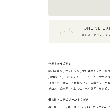
ONLINE EX
期間限定のオンライ
作家名からさがす
稲村真耶展
サブロウ展
荒川蓮太郎
飯野夏
鎌田祥子
川端健夫（木工）
机上工芸舎 湯
竹俣勇壱（金工）
棚橋祐介
中囿義光
中坊
増山文
松崎麗
村上祐仁
八木橋昇
矢島操
器の形・カテゴリーからさがす
器｜皿 Plate
器｜鉢 Bowl
器｜カップ Cup