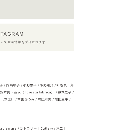
STAGRAM
ラムで最新情報を受け取れます
子
岡崎順子
小野象平
小野陽介
叶谷真一郎
鈴木努・亜以（floresta fabrica）
鈴木史子
ず（木工）
本田あつみ
前田麻美
増田良平
ableware
カトラリー｜Cutlery
木工｜