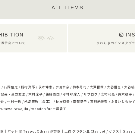
ALL ITEMS
HIBITION
IN
ン展示会について
さわらぎのインスタグ
実
石岡信之
稲村真耶
茨木伸恵
宇田令奈
梅本尋司
大澤哲哉
大谷哲也
大谷桃
浅記央・星野友里
木村涼子
後藤義国
小林耶摩人
サブロウ
志村和晃
鈴木敬子
優香
中村一也
永島義教（金工）
長屋亜美
南部恭子
東恩納美架
ふるいともか
rutawa.rawajifu
wooden fur 土屋香子
器｜ポット 他 Teapot Other
耐熱器｜土鍋 グラタン皿 Clay pot
ガラス｜Glass t