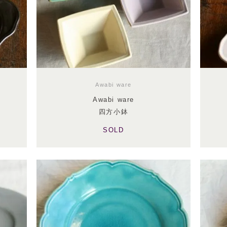
Awabi ware
Awabi ware
四方小鉢
SOLD